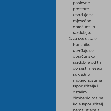
poslovne
prostore
utvrđuje se
mjesečno
obračunsko
razdoblje;
za sve ostale
Korisnike
utvrđuje se
obračunsko
razdoblje od tri
do šest mjeseci
sukladno
mogućnostima
Isporučitelja i
ostalim
čimbenicima na
koje Isporučitelj
nema utjecaja