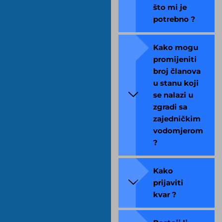
što mi je
potrebno ?
Kako mogu
promijeniti
broj članova
u stanu koji
se nalazi u
zgradi sa
zajedničkim
vodomjerom
?
Kako
prijaviti
kvar ?