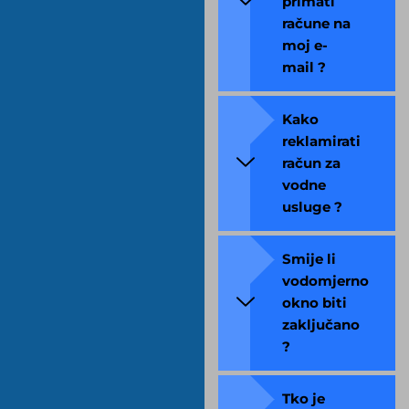
primati
račune na
moj e-
mail ?
Kako
reklamirati
račun za
vodne
usluge ?
Smije li
vodomjerno
okno biti
zaključano
?
Tko je