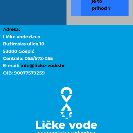
je to
prihod ?
Adresa:
Ličke vode d.o.o.
Bužimska ulica 10
53000 Gospić
Centrala: 053/572-055
E-mail:
info@licke-vode.hr
OIB: 90077579259