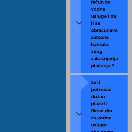
račun za
vodne
usluge i da
li se
obračunava
zatezna
kamata
zbog
zakašnjenja
plaćanja ?
Je li
potrošač
dužan
plaćati
fiksni dio
za vodne
usluge
ako nema