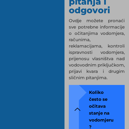
pitanja i
odgovori
Ovdje možete pronaći
sve potrebne informacije
o očitanjima vodomjera,
računima,
reklamacijama, kontroli
ispravnosti vodomjera,
prijenosu vlasništva nad
vodovodnim priključkom,
prijavi kvara i drugim
sličnim pitanjima.
Koliko
često se
očitava
stanje na
vodomjeru
?