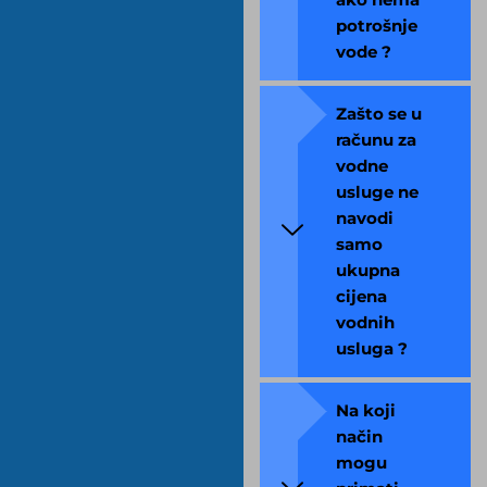
potrošnje
vode ?
Zašto se u
računu za
vodne
usluge ne
navodi
samo
ukupna
cijena
vodnih
usluga ?
Na koji
način
mogu