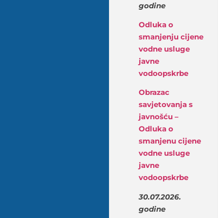
godine
Odluka o
smanjenju cijene
vodne usluge
javne
vodoopskrbe
Obrazac
savjetovanja s
javnošću –
Odluka o
smanjenu cijene
vodne usluge
javne
vodoopskrbe
30.07.2026.
godine