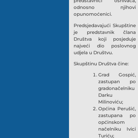
predstavnici osnivača,
odnosno njihovi
opunomoćenici.
Predsjedavajući Skupštine
je predstavnik člana
Društva koji posjeduje
najveći dio poslovnog
udjela u Društvu.
Skupštinu Društva čine:
Grad Gospić,
zastupan po
gradonačelniku
Darku
Milinoviću;
Općina Perušić,
zastupana po
općinskom
načelniku Ivici
Turiću;