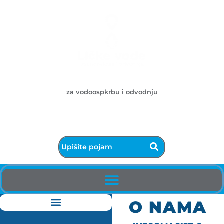
Ličke vode d.o.o.
za vodoospkrbu i odvodnju
053/572-055 - centrala
info@licke-vode.hr
53000 Gospić, Bužimska 10
O NAMA