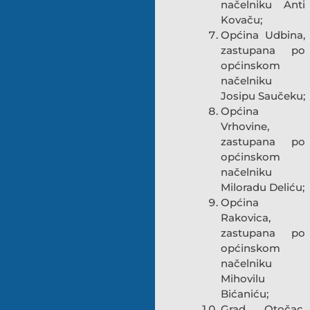
načelniku Anti
Kovaču;
Općina Udbina,
zastupana po
općinskom
načelniku
Josipu Saučeku;
Općina
Vrhovine,
zastupana po
općinskom
načelniku
Miloradu Deliću;
Općina
Rakovica,
zastupana po
općinskom
načelniku
Mihovilu
Bićaniću;
Grad Otočac,