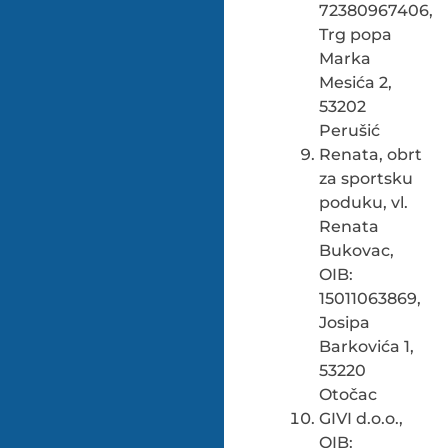
72380967406,
Trg popa
Marka
Mesića 2,
53202
Perušić
Renata, obrt
za sportsku
poduku, vl.
Renata
Bukovac,
OIB:
15011063869,
Josipa
Barkovića 1,
53220
Otočac
GIVI d.o.o.,
OIB: