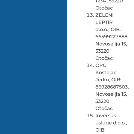
123A, 53220
Otočac
ZELENI
LEPTIR
d.o.o., OIB:
66599227888,
Novoselija 15,
53220
Otočac
OPG
Kostelac
Jerko, OIB:
86928687503,
Novoselija 15,
53220
Otočac
Inversus
usluge d.o.o.,
OIB: