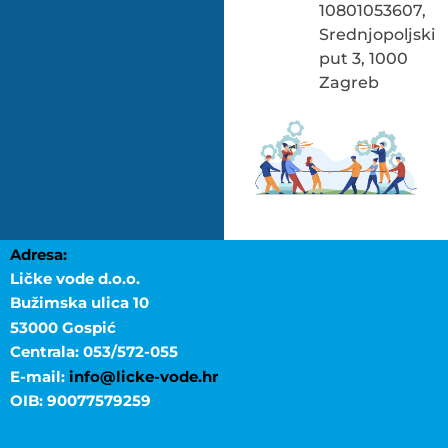
10801053607,
Srednjopoljski
put 3, 1000
Zagreb
Adresa:
Ličke vode d.o.o.
Bužimska ulica 10
53000 Gospić
Centrala: 053/572-055
E-mail:
info@licke-vode.hr
OIB: 90077579259