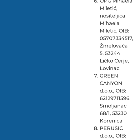
OPG Mihaela
Miletić,
nositeljica
Mihaela
Miletić, OIB:
05707334517,
Žmelovača
5, 53244
Ličko Cerje,
Lovinac
GREEN
CANYON
d.o.o., OIB:
62129711596,
Smoljanac
68/1, 53230
Korenica
PERUŠIĆ
d.o.o., OIB: