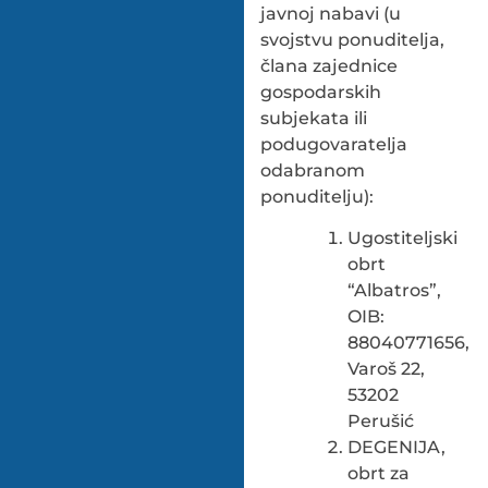
javnoj nabavi (u
svojstvu ponuditelja,
člana zajednice
gospodarskih
subjekata ili
podugovaratelja
odabranom
ponuditelju):
Ugostiteljski
obrt
“Albatros”,
OIB:
88040771656,
Varoš 22,
53202
Perušić
DEGENIJA,
obrt za