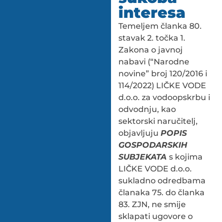
interesa
Temeljem članka 80.
stavak 2. točka 1.
Zakona o javnoj
nabavi (“Narodne
novine” broj 120/2016 i
114/2022) LIČKE VODE
d.o.o. za vodoopskrbu i
odvodnju, kao
sektorski naručitelj,
objavljuju
POPIS
GOSPODARSKIH
SUBJEKATA
s kojima
LIČKE VODE d.o.o.
sukladno odredbama
članaka 75. do članka
83. ZJN, ne smije
sklapati ugovore o