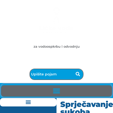
Ličke vode d.o.o.
za vodoospkrbu i odvodnju
053/572-055 - centrala
info@licke-vode.hr
53000 Gospić, Bužimska 10
Sprječavanj
sukoba