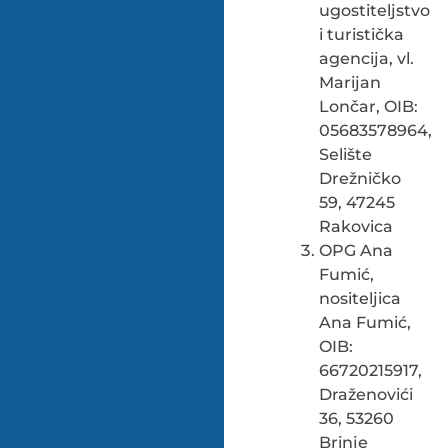
ugostiteljstvo
i turistička
agencija, vl.
Marijan
Lončar, OIB:
05683578964,
Selište
Drežničko
59, 47245
Rakovica
OPG Ana
Fumić,
nositeljica
Ana Fumić,
OIB:
66720215917,
Draženovići
36, 53260
Brinje