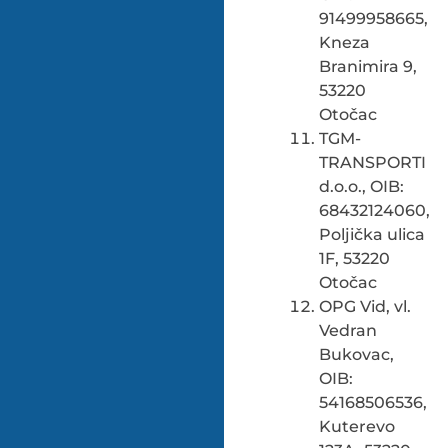
91499958665,
Kneza
Branimira 9,
53220
Otočac
TGM-
TRANSPORTI
d.o.o., OIB:
68432124060,
Poljička ulica
1F, 53220
Otočac
OPG Vid, vl.
Vedran
Bukovac,
OIB:
54168506536,
Kuterevo