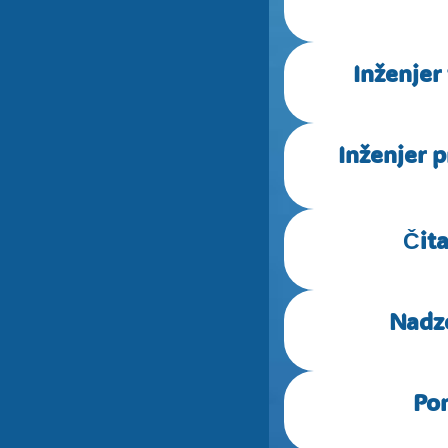
Inženjer
Inženjer 
Čita
Nadzo
Pom