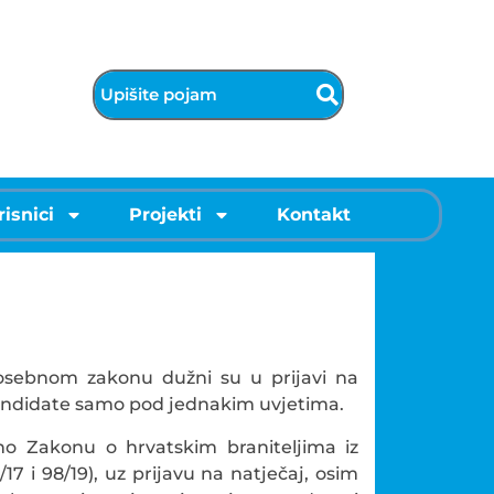
risnici
Projekti
Kontakt
posebnom zakonu dužni su u prijavi na
 kandidate samo pod jednakim uvjetima.
dno Zakonu o hrvatskim braniteljima iz
7 i 98/19), uz prijavu na natječaj, osim