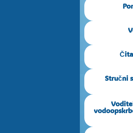
Pom
V
Čita
Stručni 
Vodite
vodoopskrbe