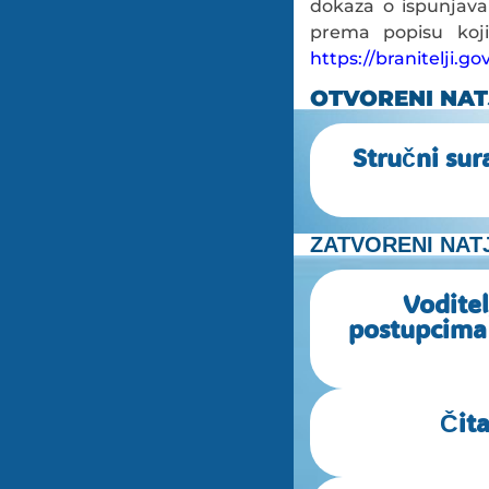
dokaza o ispunjavan
prema popisu koji 
https://branitelji.g
OTVORENI NAT
Stručni sur
ZATVORENI NAT
Voditel
postupcima 
Čita