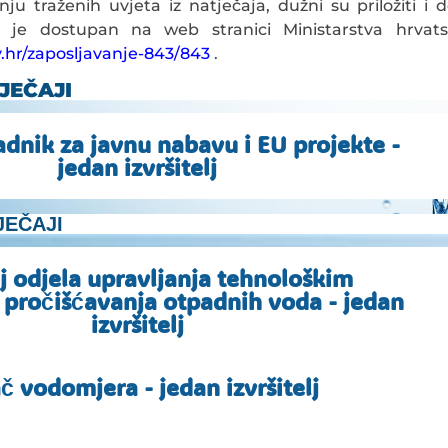
ju traženih uvjeta iz natječaja, dužni su priložiti i
je dostupan na web stranici Ministarstva hrvatski
ov.hr/zaposljavanje-843/843
.
JEČAJI
adnik za javnu nabavu i EU projekte -
jedan izvršitelj
JEČAJI
j odjela upravljanja tehnološkim
pročišćavanja otpadnih voda - jedan
izvršitelj
č vodomjera - jedan izvršitelj