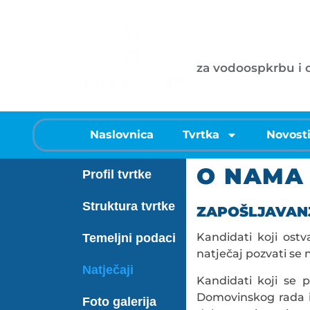
Ličke vode d
za vodoospkrbu i
Naslovnica
Tvrtka
Novost
O NAMA
Profil tvrtke
Struktura tvrtke
ZAPOŠLJAVAN
Kandidati koji ost
Temeljni podaci
natječaj pozvati se
Natječaji
Kandidati koji se 
Domovinskog rada i č
Foto galerija