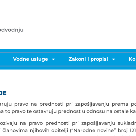
053/572-055 - centrala
.o.o.
info@licke-vode.hr
 odvodnju
53000 Gospić, Bužimska 10
i
Vodne usluge
Zakoni i propisi
Ko
JE
varuju pravo na prednosti pri zapošljavanju prema 
 na to pravo te ostavruju prednost u odnosu na ostale
pozivaju na pravo prednosti pri zapošljavanju sukla
lanovima njihovih obitelji (“Narodne novine” broj 121/1