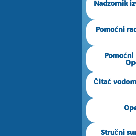
Nadzornik iz
Pomoćni rad
Pomoćni r
Opć
Čitač vodomj
Ope
Stručni su