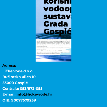
korisnicima
vodoopskrbno
sustava
Grada
Gospića
Adresa:
Ličke vode d.o.o.
Bužimska ulica 10
53000 Gospić
Centrala: 053/572-055
E-mail:
info@licke-vode.hr
OIB: 90077579259