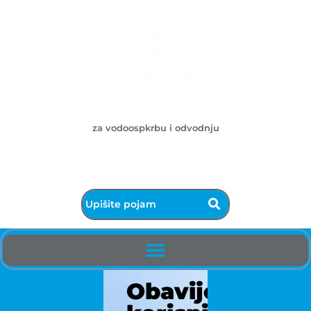
Ličke vode d.o.o.
za vodoospkrbu i odvodnju
053/572-055 - centrala
info@licke-vode.hr
53000 Gospić, Bužimska 10
Obavijest