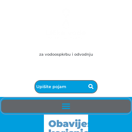
Ličke vode d.o.o.
za vodoospkrbu i odvodnju
053/572-055 - centrala
info@licke-vode.hr
53000 Gospić, Bužimska 10
Obavijest