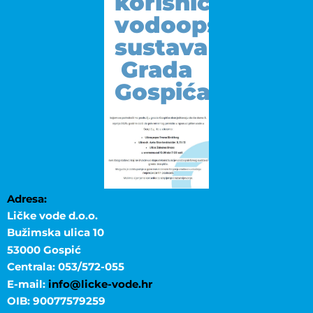
korisnicima
vodoopskrbnog
sustava
Grada
Gospića
Adresa:
Ličke vode d.o.o.
Bužimska ulica 10
53000 Gospić
Centrala: 053/572-055
E-mail:
info@licke-vode.hr
OIB: 90077579259