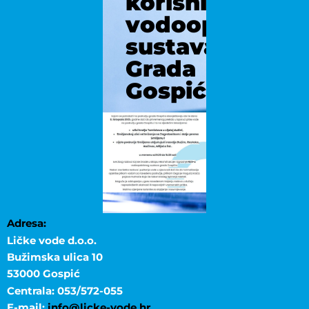
korisnicima
vodoopskrbno
sustava
Grada
Gospića
Adresa:
Ličke vode d.o.o.
Bužimska ulica 10
53000 Gospić
Centrala: 053/572-055
E-mail:
info@licke-vode.hr