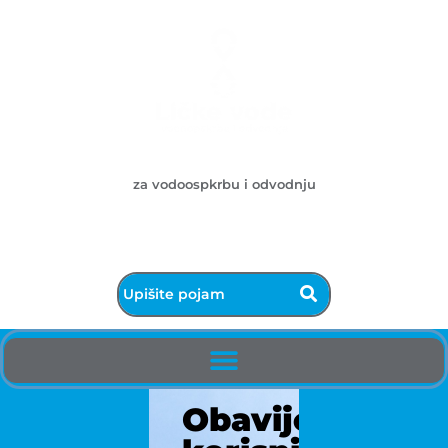
Ličke vode d.o.o.
za vodoospkrbu i odvodnju
053/572-055 - centrala
info@licke-vode.hr
53000 Gospić, Bužimska 10
Obavijest