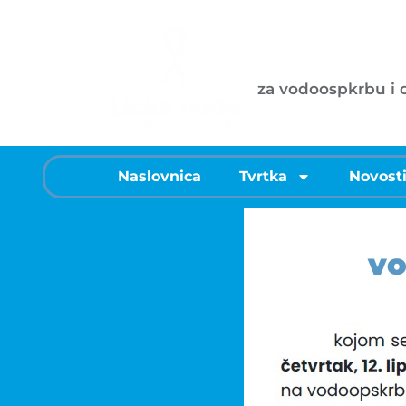
Ličke vode d
za vodoospkrbu i
Naslovnica
Tvrtka
Novost
vo