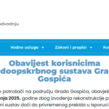
053/572-055 - centrala
.o.o.
info@licke-vode.hr
 odvodnju
53000 Gospić, Bužimska 10
i
Vodne usluge
Zakoni i propisi
Ko
Obavijest korisnicima
doopskrbnog sustava Gr
Gospića