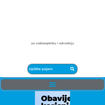
Ličke vode d.o.o.
za vodoospkrbu i odvodnju
053/572-055 - centrala
info@licke-vode.hr
53000 Gospić, Bužimska 10
Obavijest