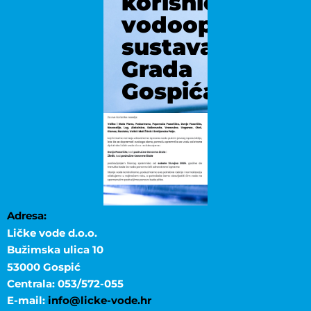
korisnicima
vodoopskrbno
sustava
Grada
Gospića
Adresa:
Ličke vode d.o.o.
Bužimska ulica 10
53000 Gospić
Centrala: 053/572-055
E-mail:
info@licke-vode.hr