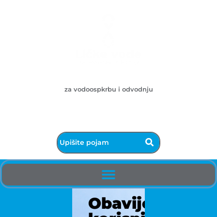
Ličke vode d.o.o.
za vodoospkrbu i odvodnju
053/572-055 - centrala
info@licke-vode.hr
53000 Gospić, Bužimska 10
Obavijest