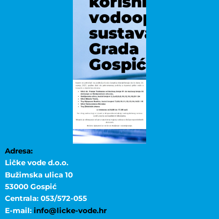
korisnicima
vodoopskrbno
sustava
Grada
Gospića
Adresa:
Ličke vode d.o.o.
Bužimska ulica 10
53000 Gospić
Centrala: 053/572-055
E-mail:
info@licke-vode.hr