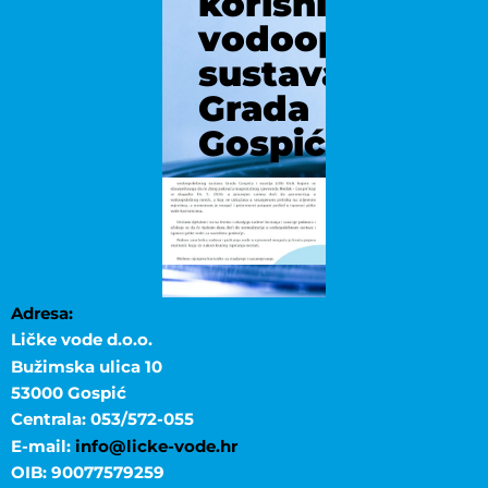
korisnicima
vodoopskrbno
sustava
Grada
Gospića
Adresa:
Ličke vode d.o.o.
Bužimska ulica 10
53000 Gospić
Centrala: 053/572-055
E-mail:
info@licke-vode.hr
OIB: 90077579259