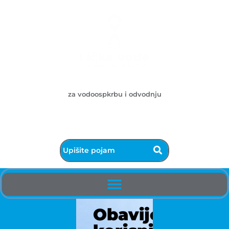
Ličke vode d.o.o.
za vodoospkrbu i odvodnju
053/572-055 - centrala
info@licke-vode.hr
53000 Gospić, Bužimska 10
Obavijest