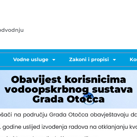
053/572-055 - centrala
.o.o.
info@licke-vode.hr
 odvodnju
53000 Gospić, Bužimska 10
i
Vodne usluge
Zakoni i propisi
Ko
Obavijest korisnicima
vodoopskrbnog sustava
Grada Otočca