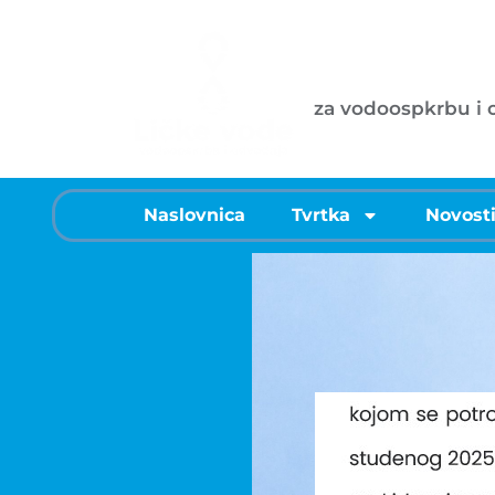
Ličke vode d
za vodoospkrbu i
Naslovnica
Tvrtka
Novost