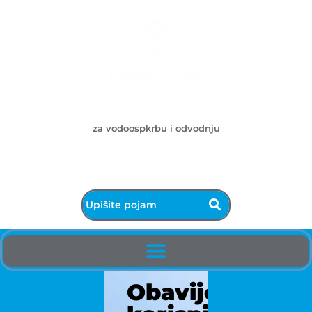
Ličke vode d.o.o.
za vodoospkrbu i odvodnju
053/572-055 - centrala
info@licke-vode.hr
53000 Gospić, Bužimska 10
Obavijest