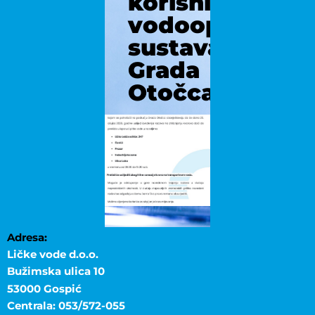
korisnicima
vodoopskrbno
sustava
Grada
Otočca
Adresa:
Ličke vode d.o.o.
Bužimska ulica 10
53000 Gospić
Centrala: 053/572-055