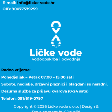
E-mail:
info@licke-vode.hr
OIB: 90077579259
Radno vrijeme:
Ponedjeljak – Petak 07:00 – 15:00 sati
Subote, nedjelje, državni praznici i blagdani su neradni.
Dežurna služba za prijavu kvarova (0-24 sata)
Telefon: 091/619-0797
Copyright © 2026 Ličke vode d.o.o. | Design &
Development by SPavelić