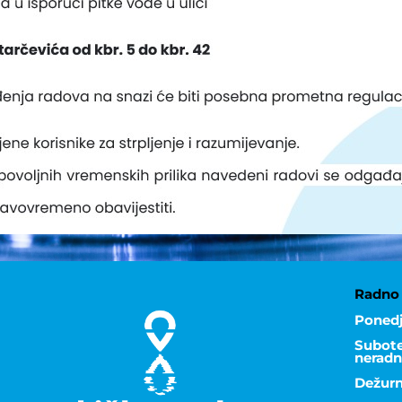
Radno 
Ponedj
Subote,
neradn
Dežurn