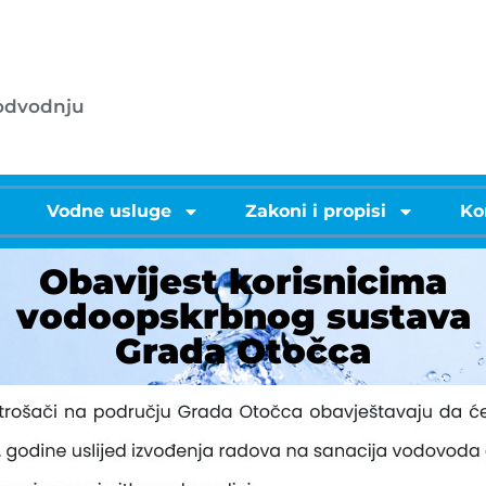
053/572-055 - centrala
.o.o.
info@licke-vode.hr
 odvodnju
53000 Gospić, Bužimska 10
i
Vodne usluge
Zakoni i propisi
Ko
Obavijest korisnicima
vodoopskrbnog sustava
Grada Otočca