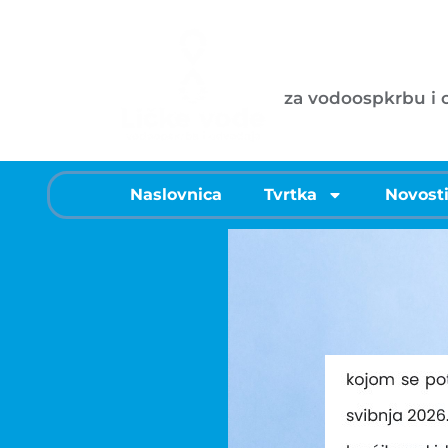
Ličke vode d
za vodoospkrbu i
Naslovnica
Tvrtka
Novost