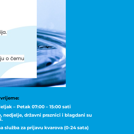
vrijeme:
eljak – Petak 07:00 – 15:00 sati
 nedjelje, državni praznici i blagdani su
i.
a služba za prijavu kvarova (0-24 sata)