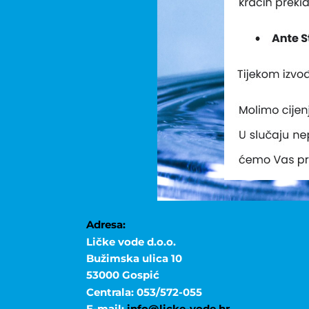
Adresa:
Ličke vode d.o.o.
Bužimska ulica 10
53000 Gospić
Centrala: 053/572-055
E-mail:
info@licke-vode.hr