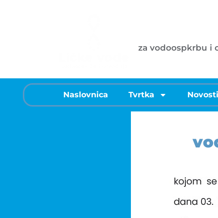
Ličke vode d
za vodoospkrbu i
Naslovnica
Tvrtka
Novost
vo