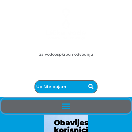
Ličke vode d.o.o.
za vodoospkrbu i odvodnju
053/572-055 - centrala
info@licke-vode.hr
53000 Gospić, Bužimska 10
Obavijest
korisnicima