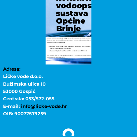
vodoopskrbnog
sustava
Općine
Brinje
Adresa:
Ličke vode d.o.o.
Bužimska ulica 10
53000 Gospić
Centrala: 053/572-055
E-mail:
info@licke-vode.hr
OIB: 90077579259