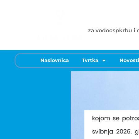
Ličke vode d
za vodoospkrbu i
Naslovnica
Tvrtka
Novost