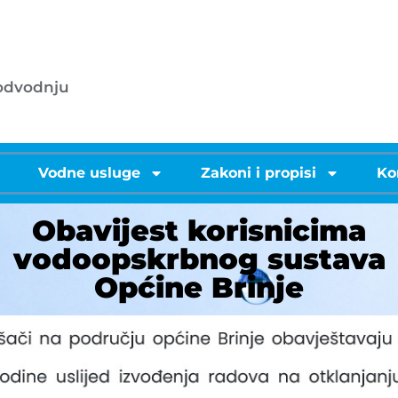
053/572-055 - centrala
.o.o.
info@licke-vode.hr
 odvodnju
53000 Gospić, Bužimska 10
i
Vodne usluge
Zakoni i propisi
Ko
Obavijest korisnicima
vodoopskrbnog sustava
Općine Brinje