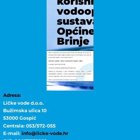
korisnicima
vodoopskrbno
sustava
Općine
Brinje
Adresa:
Ličke vode d.o.o.
Bužimska ulica 10
53000 Gospić
Centrala: 053/572-055
E-mail:
info@licke-vode.hr