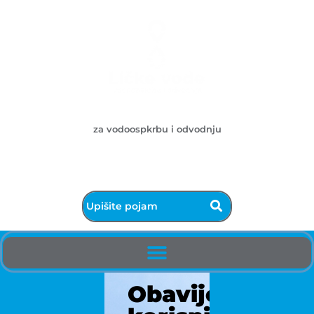
Ličke vode d.o.o.
za vodoospkrbu i odvodnju
053/572-055 - centrala
info@licke-vode.hr
53000 Gospić, Bužimska 10
Obavijest