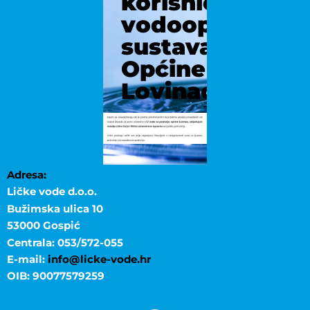
korisnicima
vodoopskrbno
sustava
Općine
Lovinac
Adresa:
Ličke vode d.o.o.
Bužimska ulica 10
53000 Gospić
Centrala: 053/572-055
E-mail:
info@licke-vode.hr
OIB: 90077579259