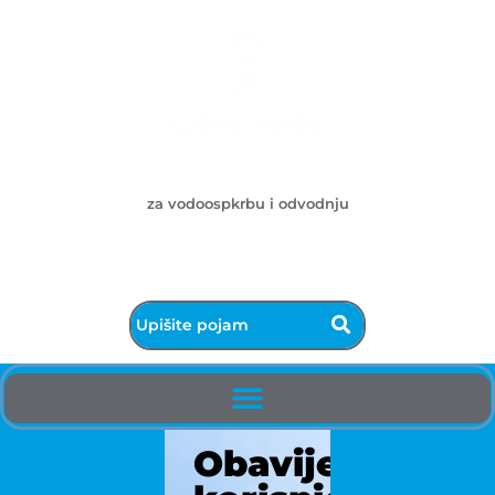
Ličke vode d.o.o.
za vodoospkrbu i odvodnju
053/572-055 - centrala
info@licke-vode.hr
53000 Gospić, Bužimska 10
Obavijest