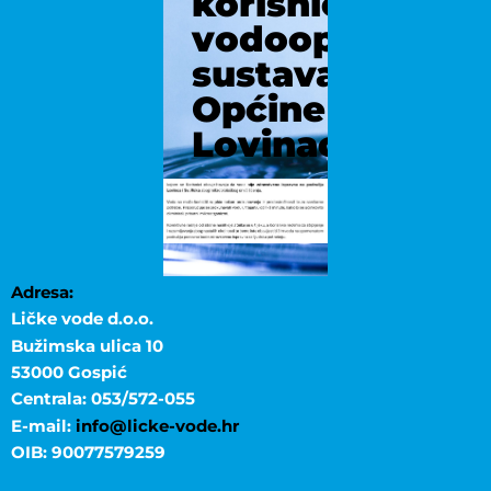
korisnicima
vodoopskrbno
sustava
Općine
Lovinac
Adresa:
Ličke vode d.o.o.
Bužimska ulica 10
53000 Gospić
Centrala: 053/572-055
E-mail:
info@licke-vode.hr
OIB: 90077579259