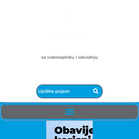
Ličke vode d.o.o.
za vodoospkrbu i odvodnju
053/572-055 - centrala
info@licke-vode.hr
53000 Gospić, Bužimska 10
Obavijest