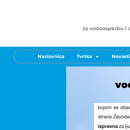
Ličke vode d
za vodoospkrbu i
Naslovnica
Tvrtka
Novost
vo