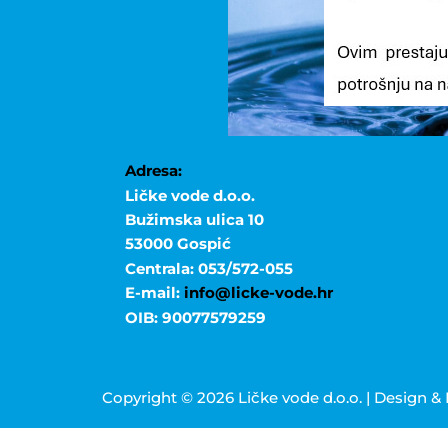
Adresa:
Ličke vode d.o.o.
Bužimska ulica 10
53000 Gospić
Centrala: 053/572-055
E-mail:
info@licke-vode.hr
OIB: 90077579259
Copyright © 2026 Ličke vode d.o.o. | Design 