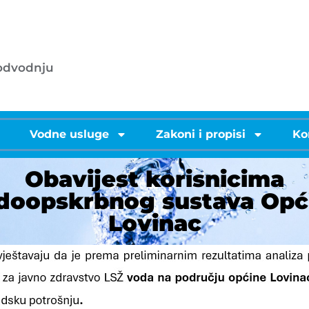
053/572-055 - centrala
.o.o.
info@licke-vode.hr
 odvodnju
53000 Gospić, Bužimska 10
i
Vodne usluge
Zakoni i propisi
Ko
Obavijest korisnicima
doopskrbnog sustava Opć
Lovinac