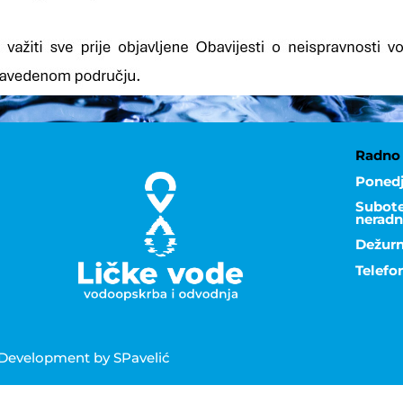
Radno 
Ponedj
Subote,
neradn
Dežurn
Telefo
& Development by SPavelić