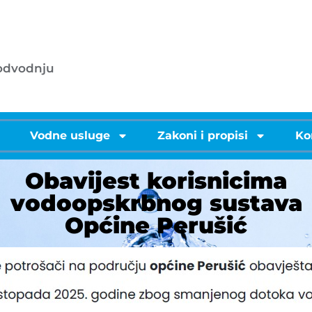
053/572-055 - centrala
.o.o.
info@licke-vode.hr
 odvodnju
53000 Gospić, Bužimska 10
i
Vodne usluge
Zakoni i propisi
Ko
Obavijest korisnicima
vodoopskrbnog sustava
Općine Perušić