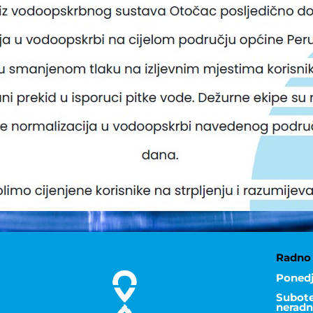
Radno 
Ponedj
Subote,
neradn