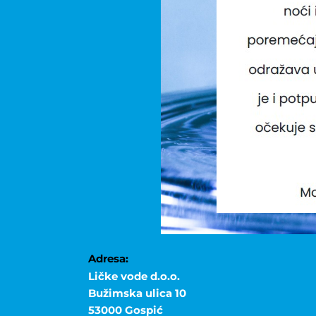
Adresa:
Ličke vode d.o.o.
Bužimska ulica 10
53000 Gospić