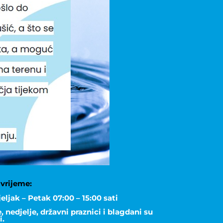
vrijeme:
eljak – Petak 07:00 – 15:00 sati
 nedjelje, državni praznici i blagdani su
i.