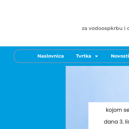
Ličke vode d
za vodoospkrbu i
Naslovnica
Tvrtka
Novost