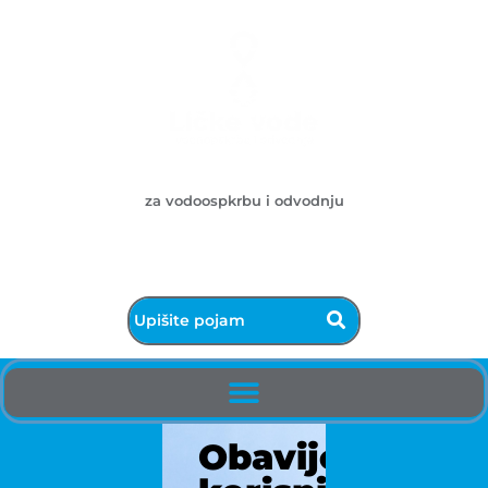
Ličke vode d.o.o.
za vodoospkrbu i odvodnju
053/572-055 - centrala
info@licke-vode.hr
53000 Gospić, Bužimska 10
Obavijest