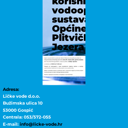
korisnicima
vodoopskrbno
sustava
Općine
Plitvička
Jezera
Adresa:
Ličke vode d.o.o.
Bužimska ulica 10
53000 Gospić
Centrala: 053/572-055
E-mail:
info@licke-vode.hr