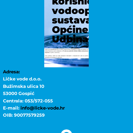
korisnicima
vodoopskrbno
sustava
Općine
Udbina
Adresa:
Ličke vode d.o.o.
Bužimska ulica 10
53000 Gospić
Centrala: 053/572-055
E-mail:
info@licke-vode.hr
OIB: 90077579259