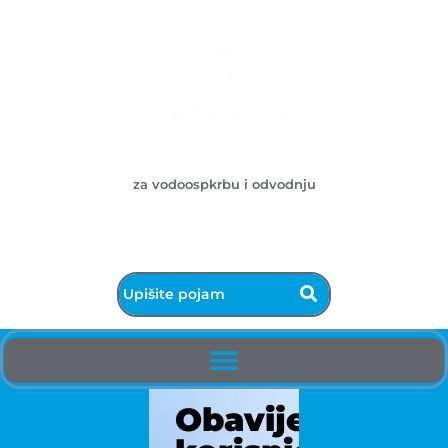
Ličke vode d.o.o.
za vodoospkrbu i odvodnju
053/572-055 - centrala
info@licke-vode.hr
53000 Gospić, Bužimska 10
Obavijest