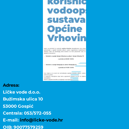
korisnicima
vodoopskrbnog
sustava
Općine
Vrhovine
Adresa:
Ličke vode d.o.o.
Bužimska ulica 10
53000 Gospić
Centrala: 053/572-055
E-mail:
info@licke-vode.hr
OIB: 90077579259