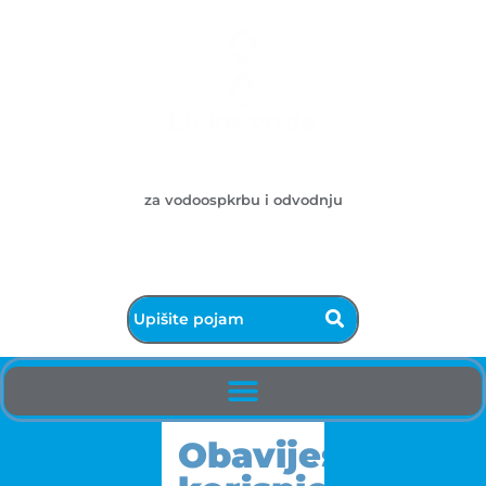
Ličke vode d.o.o.
za vodoospkrbu i odvodnju
053/572-055 - centrala
info@licke-vode.hr
53000 Gospić, Bužimska 10
Obavijest