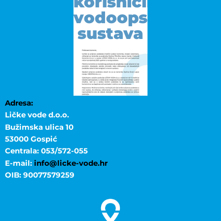
korisnicima
vodoopskrbnog
sustava
Adresa:
Ličke vode d.o.o.
Bužimska ulica 10
53000 Gospić
Centrala: 053/572-055
E-mail:
info@licke-vode.hr
OIB: 90077579259