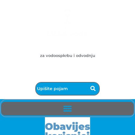
Ličke vode d.o.o.
za vodoospkrbu i odvodnju
053/572-055 - centrala
info@licke-vode.hr
53000 Gospić, Bužimska 10
Obavijest