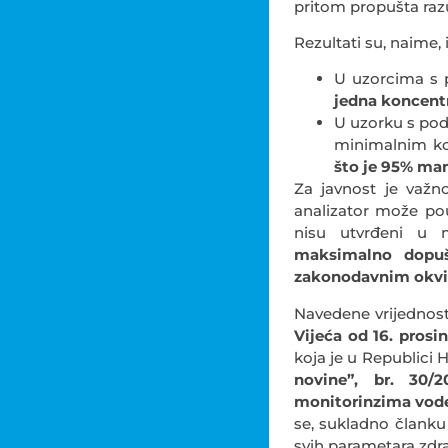
pritom propušta razu
Rezultati su, naime, 
U uzorcima s p
jedna koncentr
U uzorku s pod
minimalnim ko
što je 95% ma
Za javnost je važno
analizator može pou
nisu utvrđeni u m
maksimalno dopuš
zakonodavnim okvir
Navedene vrijednos
Vijeća od 16. prosi
koja je u Republici
novine”, br. 30/
monitorinzima vode 
se, sukladno članku
svih parametara zdra