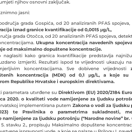
mjeti njihov osnovni zaključak.
iznimno jasni:
odručja grada Gospića, od 20 analiziranih PFAS spojeva,
acija iznad granice kvantifikacije od 0,0015 μg/L,
ručja grada Otočca, od 20 analiziranih PFAS spojeva, detekt
ncentracijama.
Ukupna koncentracija navedenih spojeva
nje od maksimalno dopuštene koncentracije.
 naglasiti kako granica kvantifikacije predstavlja najniž
zdano izmjeriti. Rezultati ispod te vrijednosti ukazuju n
jerljivim koncentracijama. Sve dobivene vrijednosti
tenih koncentracija (MDK) od 0,1 μg/L, a koje su 
om Republike Hrvatske i europskim direktivama.
ti parametara utvrđene su
Direktivom (EU) 2020/2184 Eur
nca 2020. o kvaliteti vode namijenjene za ljudsku potrošnj
 Hrvatskoj implementirana putem
Zakona o vodi za ljudsku
2023) te Pravilnika o parametrima sukladnosti, m
namijenjene za ljudsku potrošnju (“Narodne novine” br. 6
 5. stavku 2., propisuju Maksimalno dopuštene koncentraci
vstvene ispravnosti vode, a koje se nalaze u Prilogu I. nave