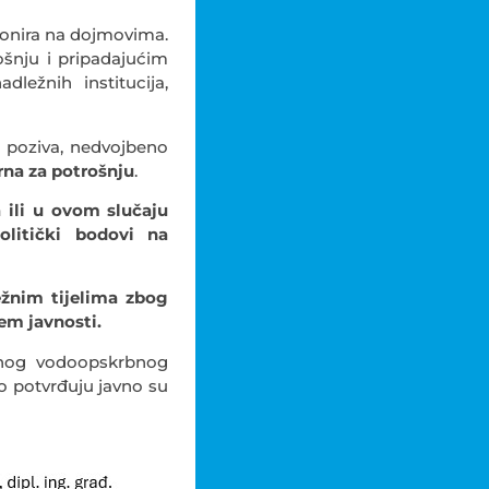
cionira na dojmovima.
ošnju i pripadajućim
dležnih institucija,
t poziva, nedvojbeno
rna za potrošnju
.
a ili u ovom slučaju
olitički bodovi na
ežnim tijelima zbog
em javnosti.
vnog vodoopskrbnog
 to potvrđuju javno su