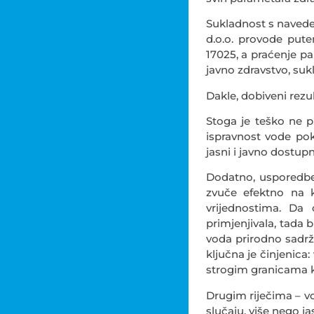
Sukladnost s naved
d.o.o. provode put
17025, a praćenje p
javno zdravstvo, suk
Dakle, dobiveni rezul
Stoga je teško ne p
ispravnost vode pok
jasni i javno dostup
Dodatno, usporedbe
zvuče efektno na k
vrijednostima. Da
primjenjivala, tada b
voda prirodno sadrži
ključna je činjenica
strogim granicama ko
Drugim riječima – v
slučaju, više nego ja