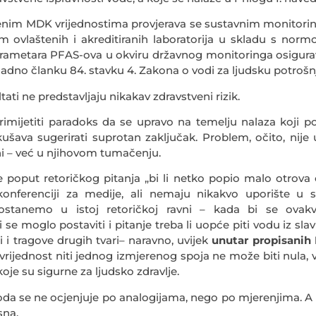
enim MDK vrijednostima provjerava se sustavnim monitorin
em ovlaštenih i akreditiranih laboratorija u skladu s no
arametara PFAS-ova u okviru državnog monitoringa osigura
ladno članku 84. stavku 4. Zakona o vodi za ljudsku potrošn
tati ne predstavljaju nikakav zdravstveni rizik.
rimijetiti paradoks da se upravo na temelju nalaza koji p
ušava sugerirati suprotan zaključak. Problem, očito, nije
ni – već u njihovom tumačenju.
 poput retoričkog pitanja „bi li netko popio malo otrov
onferenciji za medije, ali nemaju nikakvo uporište u 
 ostanemo u istoj retoričkoj ravni – kada bi se ovakv
i se moglo postaviti i pitanje treba li uopće piti vodu iz sl
 i tragove drugih tvari– naravno, uvijek
unutar propisani
: vrijednost niti jednog izmjerenog spoja ne može biti nula, v
je su sigurne za ljudsko zdravlje.
oda se ne ocjenjuje po analogijama, nego po mjerenjima. A
sna.