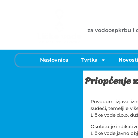
Ličke vode d
za vodoospkrbu i
Naslovnica
Tvrtka
Novost
Priopćenje z
Povodom izjava izn
sudeći, temeljile v
Ličke vode d.o.o. du
Osobito je indikati
Ličke vode javno obj