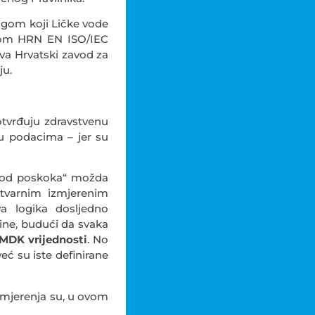
gom koji Ličke vode
rmom HRN EN ISO/IEC
va Hrvatski zavod za
ju.
otvrđuju zdravstvenu
 u podacima – jer su
a od poskoka“ možda
stvarnim izmjerenim
a logika dosljedno
avine, budući da svaka
h MDK
vrijednosti
. No
eć su iste definirane
 mjerenja su, u ovom