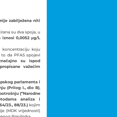
nije zabilježena niti
irana su dva spoja, u
 iznosi 0,0052 μg/L
u koncentraciju koju
a to da PFAS spojevi
značajno su ispod
propisane važećim
opskog parlamenta i
u (Prilog I., dio B)
,
 potrošnju (“Narodne
etodama analiza i
4/23., 88/23.)
kojim
je (MDK vrijednosti)
denog Pravilnika.