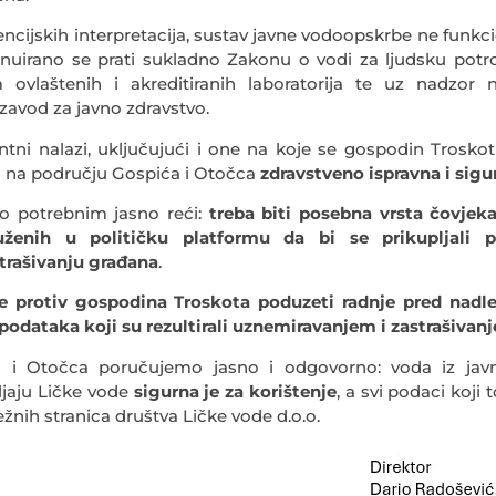
encijskih interpretacija, sustav javne vodoopskrbe ne funk
inuirano se prati sukladno Zakonu o vodi za ljudsku potr
 ovlaštenih i akreditiranih laboratorija te uz nadzor na
 zavod za javno zdravstvo.
vantni nalazi, uključujući i one na koje se gospodin Trosko
a na području Gospića i Otočca
zdravstveno ispravna i sigu
mo potrebnim jasno reći:
treba biti posebna vrsta čovjek
uženih u političku platformu da bi se prikupljali p
trašivanju građana
.
će protiv gospodina Troskota poduzeti radnje pred nadl
podataka koji su rezultirali uznemiravanjem i zastrašivanj
 i Otočca poručujemo jasno i odgovorno: voda iz ja
ljaju Ličke vode
sigurna je za korištenje
, a svi podaci koji
nih stranica društva Ličke vode d.o.o.