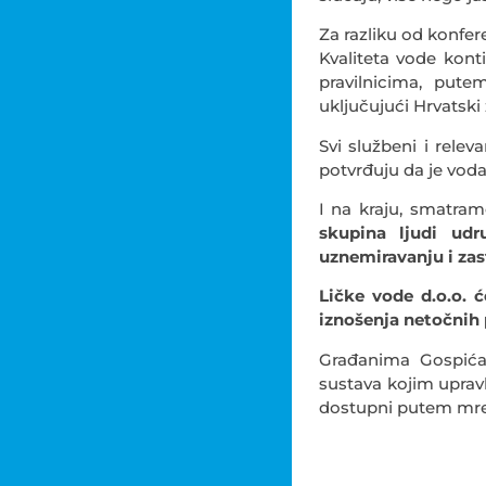
Za razliku od konfer
Kvaliteta vode kont
pravilnicima, putem
uključujući Hrvatski
Svi službeni i rele
potvrđuju da je vod
I na kraju, smatra
skupina ljudi udr
uznemiravanju i zas
Ličke vode d.o.o. 
iznošenja netočnih 
Građanima Gospića
sustava kojim uprav
dostupni putem mrež