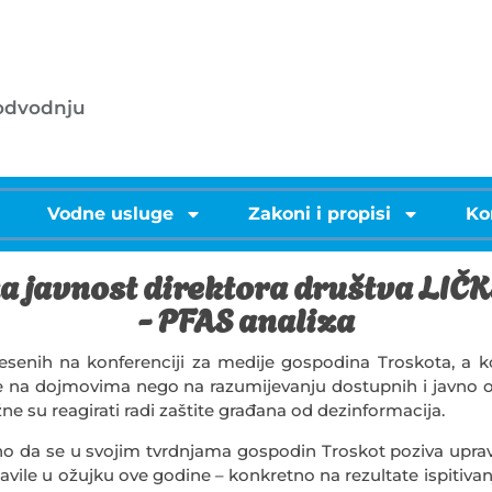
053/572-055 - centrala
.o.o.
info@licke-vode.hr
 odvodnju
53000 Gospić, Bužimska 10
i
Vodne usluge
Zakoni i propisi
Ko
a javnost direktora društva LIČK
- PFAS analiza
esenih na konferenciji za medije gospodina Troskota, a k
iše na dojmovima nego na razumijevanju dostupnih i javno o
žne su reagirati radi zaštite građana od dezinformacija.
vno da se u svojim tvrdnjama gospodin Troskot poziva uprav
avile u ožujku ove godine – konkretno na rezultate ispitivan