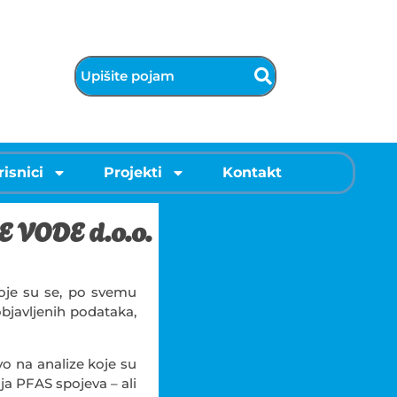
risnici
Projekti
Kontakt
E VODE d.o.o.
oje su se, po svemu
bjavljenih podataka,
o na analize koje su
ja PFAS spojeva – ali