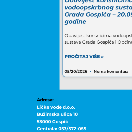
Obavijest korisnicim
vodoopskrbnog sust
Grada Gospića – 20.0
godine
Obavijest korisnicima vodoop
sustava Grada Gospića i Općin
PROČITAJ VIŠE »
05/20/2026
Nema komentara
Adresa:
Ličke vode d.o.o.
Bužimska ulica 10
53000 Gospić
Centrala: 053/572-055