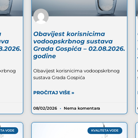
a
Obavijest korisnicima
ava
vodoopskrbnog sustava
8.2026.
Grada Gospića – 02.08.2026.
godine
skrbnog
Obavijest korisnicima vodoopskrbnog
sustava Grada Gospića
PROČITAJ VIŠE »
08/02/2026
Nema komentara
ETA VODE
KVALITETA VODE