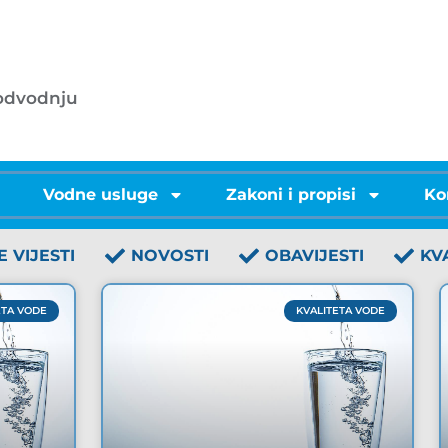
053/572-055 - centrala
.o.o.
info@licke-vode.hr
 odvodnju
53000 Gospić, Bužimska 10
i
Vodne usluge
Zakoni i propisi
Ko
E VIJESTI
NOVOSTI
OBAVIJESTI
KV
ETA VODE
KVALITETA VODE