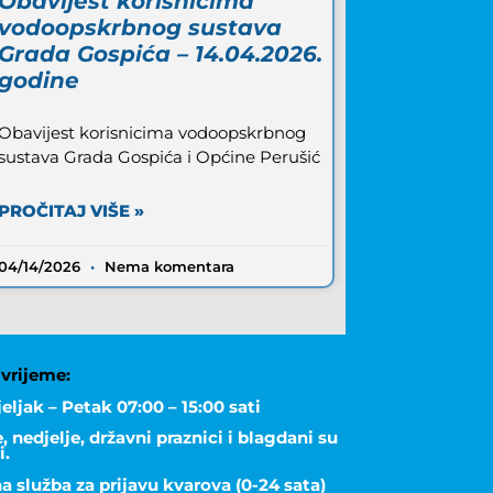
Obavijest korisnicima
vodoopskrbnog sustava
Grada Gospića – 14.04.2026.
godine
Obavijest korisnicima vodoopskrbnog
sustava Grada Gospića i Općine Perušić
PROČITAJ VIŠE »
04/14/2026
Nema komentara
vrijeme:
eljak – Petak 07:00 – 15:00 sati
 nedjelje, državni praznici i blagdani su
i.
a služba za prijavu kvarova (0-24 sata)