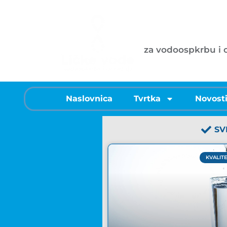
Ličke vode d
za vodoospkrbu i
Naslovnica
Tvrtka
Novost
SV
KVALIT