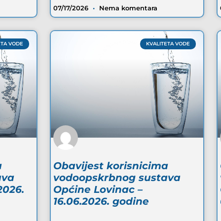
07/17/2026
Nema komentara
ETA VODE
KVALITETA VODE
a
Obavijest korisnicima
ava
vodoopskrbnog sustava
2026.
Općine Lovinac –
16.06.2026. godine