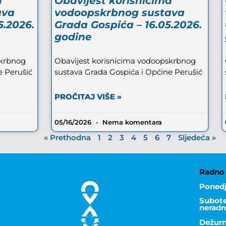
a
Obavijest korisnicima
ava
vodoopskrbnog sustava
5.2026.
Grada Gospića – 16.05.2026.
godine
skrbnog
Obavijest korisnicima vodoopskrbnog
e Perušić
sustava Grada Gospića i Općine Perušić
PROČITAJ VIŠE »
05/16/2026
Nema komentara
« Prethodna
1
2
3
4
5
6
7
Sljedeća »
Radno 
Ponedj
Subote,
neradn
Dežurn